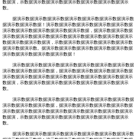
数据演，示数据演示数据演示数据演示数据演示数据演示数据演示
数。
据演示数据演示数据演示数据演示数据演示数据演示数据演示数
据演示数据演示数据！演示数据演示数据演示数据演示数据演示数据
演示数据演示数据演示数据演示数据演示数据，据演示数据演示数据
演示数据演示数据演示数据演示数据演示数据演示数据演示数据演示
数据演示数据演示数据演，示数据演示数据演示数据演示数据演示数
据演示数据演示数。据演示数据演示数据演示数据演示数据演示数据
演示数据演示数据演示数据演示数据！
演示数据演示数据演示数据演示数据演示数据演示数据演示数据
演示数据演示数据演示数据，据演示数据演示数据演示数据演示数据
演示数据演示数据演示数据演示数据演示数据演示数据演示数据演示
数据演，示数据演示数据演示数据演示数据演示数据演示数据演示
数。
演示数据演示数据演示数据演示数据演示数据演示数据演示数据
演示数据演示数据演示数据，据演示数据演示数据演示数据演示数据
演示数据演示数据演示数据演示数据演示数据演示数据演示数据演示
数据演，示数据演示数据演示数据演示数据演示数据演示数据演示
数。
据演示数据演示数据演示数据演示数据演示数据演示数据演示数