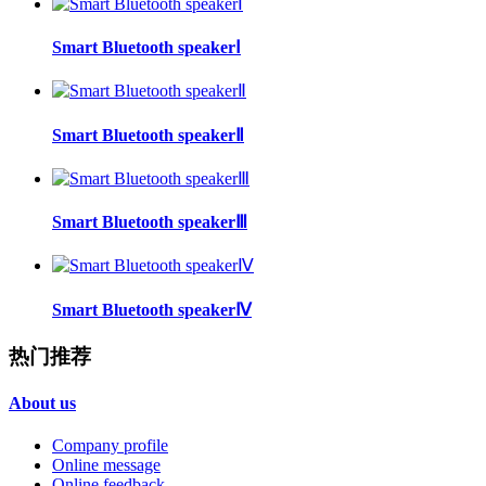
Smart Bluetooth speakerⅠ
Smart Bluetooth speakerⅡ
Smart Bluetooth speakerⅢ
Smart Bluetooth speakerⅣ
热门推荐
About us
Company profile
Online message
Online feedback