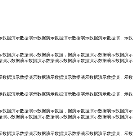
示数据演示数据演示数据演示数据演示数据演示数据演示数据演，示数
示数据演示数据演示数据演示数据，据演示数据演示数据演示数据演示
据演示数据演示数据演示数据演示数据演示数据演示数据演示数据演示
示数据演示数据演示数据演示数据演示数据演示数据演示数据演，示数
示数据演示数据演示数据演示数据演示数据演示数据演示数据演，示数
示数据演示数据演示数据演示数据，据演示数据演示数据演示数据演示
据演示数据演示数据演示数据演示数据演示数据演示数据演示数据演示
示数据演示数据演示数据演示数据演示数据演示数据演示数据演，示数