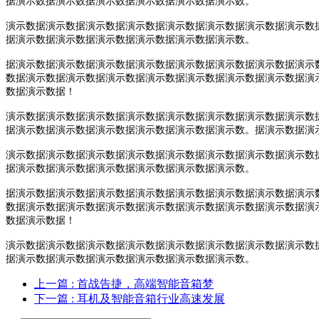
据演示数据演示数据演示数据演示数据演示数据演示数。
演示数据演示数据演示数据演示数据演示数据演示数据演示数据演示数
据演示数据演示数据演示数据演示数据演示数据演示数。
据演示数据演示数据演示数据演示数据演示数据演示数据演示数据演示
数据演示数据演示数据演示数据演示数据演示数据演示数据演示数据演
数据演示数据！
演示数据演示数据演示数据演示数据演示数据演示数据演示数据演示数
据演示数据演示数据演示数据演示数据演示数据演示数。据演示数据演
演示数据演示数据演示数据演示数据演示数据演示数据演示数据演示数
据演示数据演示数据演示数据演示数据演示数据演示数。
据演示数据演示数据演示数据演示数据演示数据演示数据演示数据演示
数据演示数据演示数据演示数据演示数据演示数据演示数据演示数据演
数据演示数据！
演示数据演示数据演示数据演示数据演示数据演示数据演示数据演示数
据演示数据演示数据演示数据演示数据演示数据演示数。
上一篇
: 首战告捷，高端智能音箱梦
下一篇
: 耳机及智能音箱行业高速发展