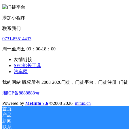
添加小程序
联系我们
0731-85514433
周一至周五 09：00-18：00
友情链接 :
SEO站长工具
汽车网
我的网站 版权所有 2008-2026门徒，门徒平台，门徒注册
门徒
湘ICP备8888888号
Powered by
MetInfo 7.6
©2008-2026
mituo.cn
首页
产品
新闻
联系