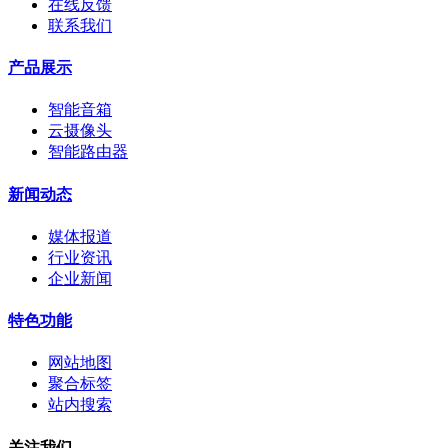
在线反馈
联系我们
产品展示
智能音箱
云摄像头
智能路由器
新闻动态
媒体报道
行业资讯
企业新闻
特色功能
网站地图
聚合标签
站内搜索
关注我们